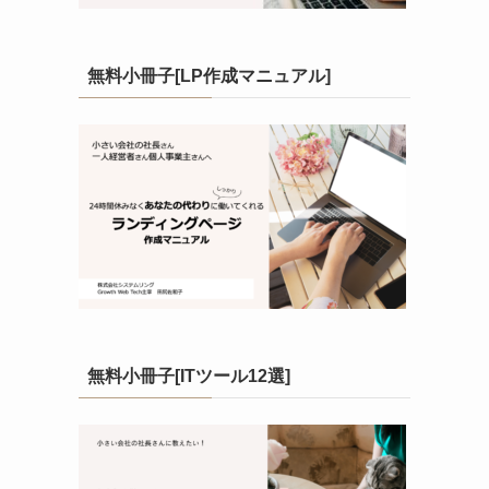
無料小冊子[LP作成マニュアル]
無料小冊子[ITツール12選]