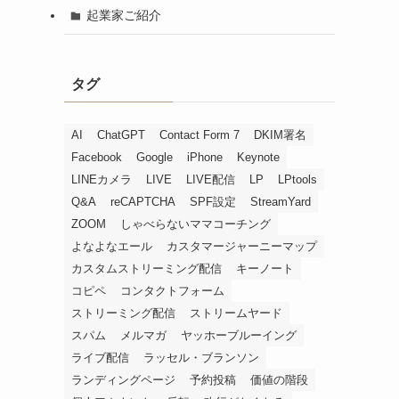
起業家ご紹介
タグ
AI
ChatGPT
Contact Form 7
DKIM署名
Facebook
Google
iPhone
Keynote
LINEカメラ
LIVE
LIVE配信
LP
LPtools
Q&A
reCAPTCHA
SPF設定
StreamYard
ZOOM
しゃべらないママコーチング
よなよなエール
カスタマージャーニーマップ
カスタムストリーミング配信
キーノート
コピペ
コンタクトフォーム
ストリーミング配信
ストリームヤード
スパム
メルマガ
ヤッホーブルーイング
ライブ配信
ラッセル・ブランソン
ランディングページ
予約投稿
価値の階段