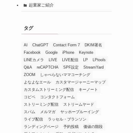
起業家ご紹介
タグ
AI
ChatGPT
Contact Form 7
DKIM署名
Facebook
Google
iPhone
Keynote
LINEカメラ
LIVE
LIVE配信
LP
LPtools
Q&A
reCAPTCHA
SPF設定
StreamYard
ZOOM
しゃべらないママコーチング
よなよなエール
カスタマージャーニーマップ
カスタムストリーミング配信
キーノート
コピペ
コンタクトフォーム
ストリーミング配信
ストリームヤード
スパム
メルマガ
ヤッホーブルーイング
ライブ配信
ラッセル・ブランソン
ランディングページ
予約投稿
価値の階段