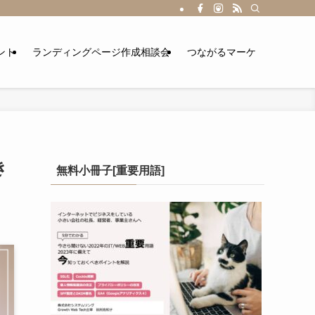
ント
ランディングページ作成相談会
つながるマーケ
き
無料小冊子[重要用語]