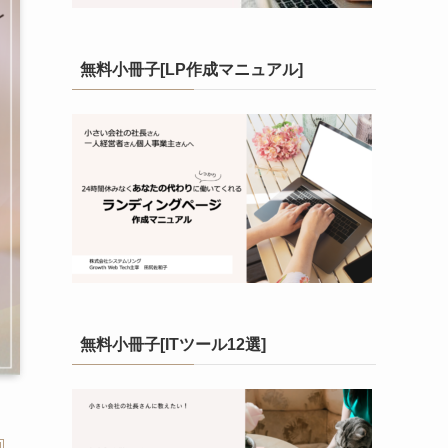
無料小冊子[LP作成マニュアル]
無料小冊子[ITツール12選]