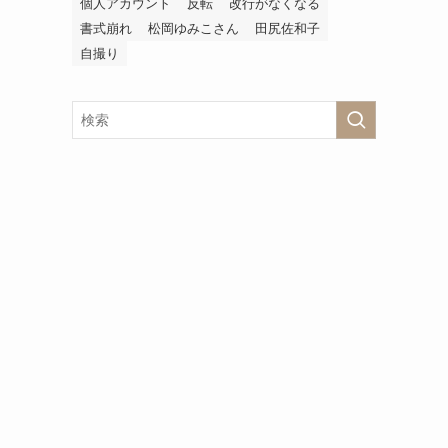
個人アカウント
反転
改行がなくなる
書式崩れ
松岡ゆみこさん
田尻佐和子
自撮り