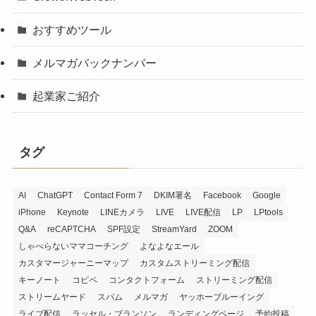
おすすめツール
メルマガバックナンバー
起業家ご紹介
タグ
AI
ChatGPT
Contact Form 7
DKIM署名
Facebook
Google
iPhone
Keynote
LINEカメラ
LIVE
LIVE配信
LP
LPtools
Q&A
reCAPTCHA
SPF設定
StreamYard
ZOOM
しゃべらないママコーチング
よなよなエール
カスタマージャーニーマップ
カスタムストリーミング配信
キーノート
コピペ
コンタクトフォーム
ストリーミング配信
ストリームヤード
スパム
メルマガ
ヤッホーブルーイング
ライブ配信
ラッセル・ブランソン
ランディングページ
予約投稿