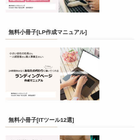
無料小冊子[LP作成マニュアル]
無料小冊子[ITツール12選]